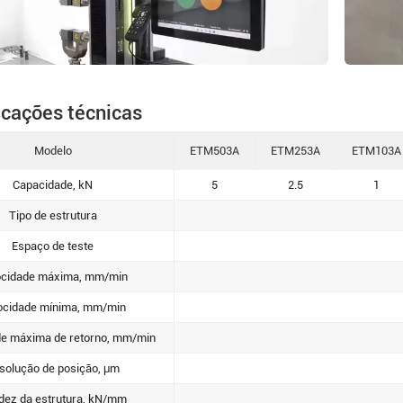
icações técnicas
Modelo
ETM503A
ETM253A
ETM103A
Capacidade, kN
5
2.5
1
Tipo de estrutura
Espaço de teste
ocidade máxima, mm/min
ocidade mínima, mm/min
de máxima de retorno, mm/min
solução de posição, μm
idez da estrutura, kN/mm