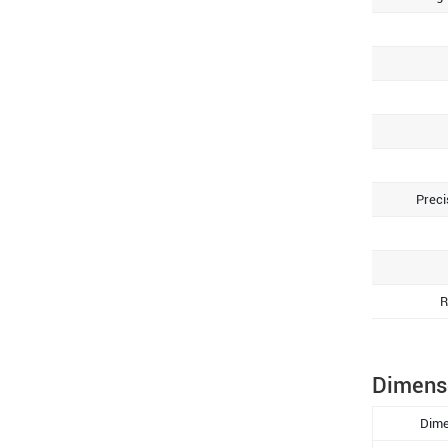
Preci
R
Dimens
Dime