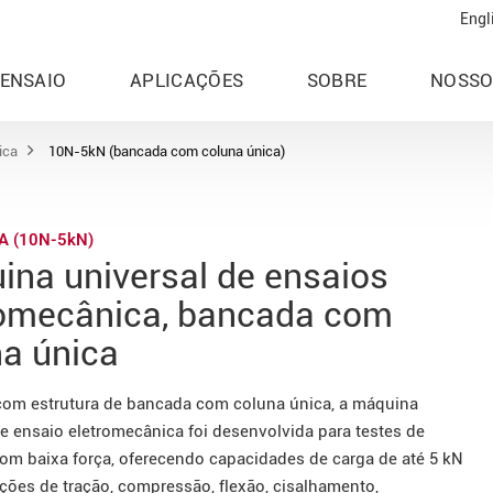
Engl
 ENSAIO
APLICAÇÕES
SOBRE
NOSSO
ica
10N-5kN (bancada com coluna única)
-A (10N-5kN)
ina universal de ensaios
romecânica, bancada com
na única
com estrutura de bancada com coluna única, a máquina
de ensaio eletromecânica foi desenvolvida para testes de
com baixa força, oferecendo capacidades de carga de até 5 kN
ações de tração, compressão, flexão, cisalhamento,