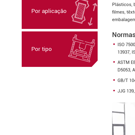
Plásticos, 
Por aplicação
filmes, têx
embalagem 
Norma
ISO 7500
Por tipo
13937, I
ASTM E8
D5053, 
GB/T 104
JJG 139,