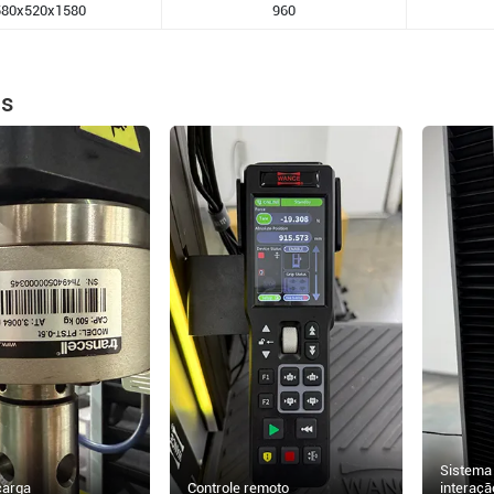
580x520x1580
960
es
Sistema 
carga
Controle remoto
interaçã