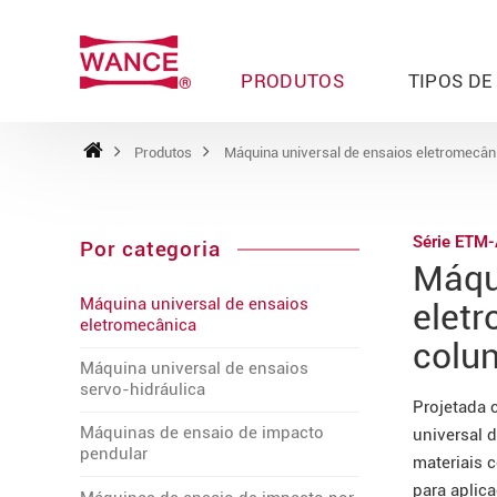
PRODUTOS
TIPOS DE
Produtos
Máquina universal de ensaios eletromecân
Série ETM
Por categoria
Máqu
Máquina universal de ensaios
elet
eletromecânica
colu
Máquina universal de ensaios
servo-hidráulica
Projetada 
Máquinas de ensaio de impacto
universal 
pendular
materiais 
para aplic