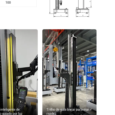
100
inteligente de
Trilho de guia linear para maior
o guiado por luz
rigidez