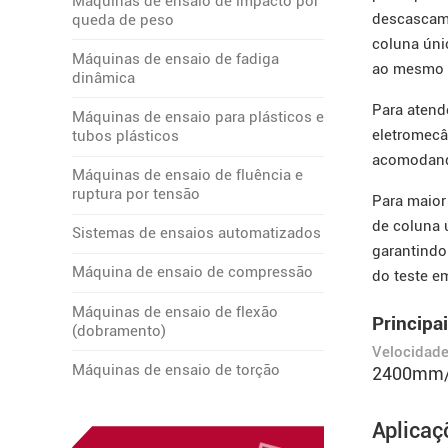
Máquinas de ensaio de impacto por
descascame
queda de peso
coluna únic
Máquinas de ensaio de fadiga
ao mesmo t
dinâmica
Para atend
Máquinas de ensaio para plásticos e
eletromecâ
tubos plásticos
acomodando
Máquinas de ensaio de fluência e
ruptura por tensão
Para maior
de coluna ú
Sistemas de ensaios automatizados
garantind
Máquina de ensaio de compressão
do teste em
Máquinas de ensaio de flexão
Principai
(dobramento)
Velocidade
Máquinas de ensaio de torção
2400mm
Aplicaç