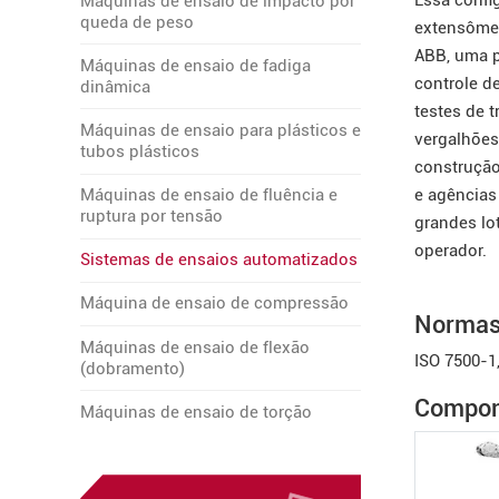
Essa config
Máquinas de ensaio de impacto por
queda de peso
extensômet
ABB, uma p
Máquinas de ensaio de fadiga
controle d
dinâmica
testes de 
Máquinas de ensaio para plásticos e
vergalhões.
tubos plásticos
construção
e agências
Máquinas de ensaio de fluência e
ruptura por tensão
grandes lo
operador.
Sistemas de ensaios automatizados
Máquina de ensaio de compressão
Norma
Máquinas de ensaio de flexão
ISO 7500-1
(dobramento)
Compone
Máquinas de ensaio de torção