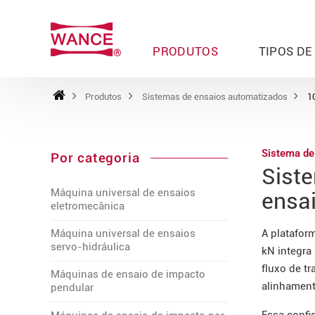
PRODUTOS
TIPOS DE
Produtos
Sistemas de ensaios automatizados
1
Sistema de
Por categoria
Sist
Máquina universal de ensaios
ensai
eletromecânica
A platafor
Máquina universal de ensaios
servo-hidráulica
kN integra
fluxo de t
Máquinas de ensaio de impacto
alinhament
pendular