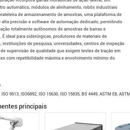
uração incorpora garras hidráulicas de ação lateral, um
ro automático, módulos de alinhamento, robôs industriais
rateleira de armazenamento de amostras, uma plataforma de
e alta precisão e software de automação dedicado, permitindo
tração totalmente autônomos de amostras de barras e
 É ideal para siderúrgicas, produtores de materiais de
, instituições de pesquisa, universidades, centros de inspeção
 de supervisão de qualidade que exigem testes de tração em
tes com repetibilidade máxima e envolvimento mínimo do
s
, ISO 9513, ISO6892, ISO 15630, ISO 15835, BS 4449, ASTM E8, AS
ntes principais