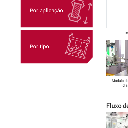
Por aplicação
Br
Por tipo
Módulo d
di
Fluxo d