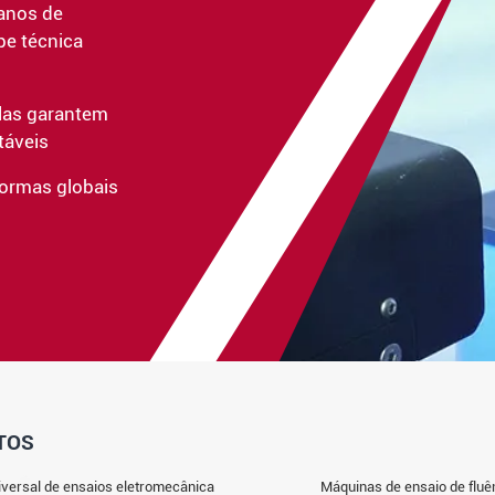
anos de
pe técnica
las garantem
táveis
ormas globais
TOS
versal de ensaios eletromecânica
Máquinas de ensaio de fluê