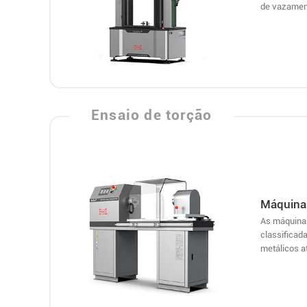
de vazament
Ensaio de torção
Máquinas
As máquinas
classificad
metálicos a