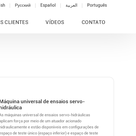
ish
Русский
Español
العربية
Português
S CLIENTES
VÍDEOS
CONTATO
Máquina universal de ensaios servo-
hidráulica
As máquinas universal de ensaios servo-hidráulicas
aplicam força por meio de um atuador acionado
hidraulicamente e estão disponíveis em configurações de
espaço de teste único (espaço inferior) e espaço de teste