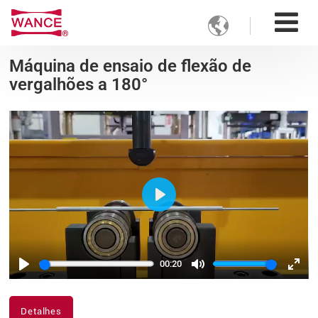

Máquina de ensaio de flexão de
vergalhões a 180°
Play
00:20
Play
Mute
Ente
fulls
Detalhes