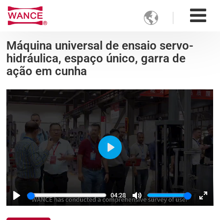

Máquina universal de ensaio servo-
hidráulica, espaço único, garra de
ação em cunha
Play
04:28
Play
Mute
Ente
fulls