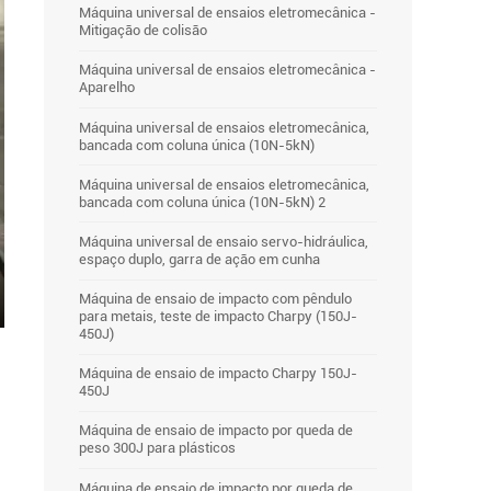
Máquina universal de ensaios eletromecânica -
Mitigação de colisão
Máquina universal de ensaios eletromecânica -
Aparelho
Máquina universal de ensaios eletromecânica,
bancada com coluna única (10N-5kN)
Máquina universal de ensaios eletromecânica,
bancada com coluna única (10N-5kN) 2
Máquina universal de ensaio servo-hidráulica,
espaço duplo, garra de ação em cunha
Máquina de ensaio de impacto com pêndulo
para metais, teste de impacto Charpy (150J-
er
450J)
lscreen
Máquina de ensaio de impacto Charpy 150J-
450J
Máquina de ensaio de impacto por queda de
peso 300J para plásticos
Máquina de ensaio de impacto por queda de