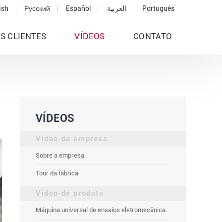
ish
Русский
Español
العربية
Português
S CLIENTES
VÍDEOS
CONTATO
VÍDEOS
Vídeo da empresa
Sobre a empresa
Tour da fábrica
Vídeo de produto
Máquina universal de ensaios eletromecânica