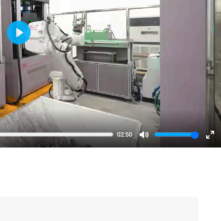
Play
02:50
Mute
Ent
ful